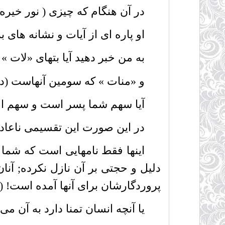
در آن هنگام که چیزى ( نور خیره کن
او پاره اى از آیات و نشانه هاى بز
به من خبر دهید آیا بتهاى «لات » و 
و «منات » که سومین آنهاست (دختر
آیا سهم شما پسر است و سهم او د
در این صورت این تقسیمى ناعادلان
اینها فقط نامهایى است که شما و 
دلیل و حجتى بر آن نازل نکرده; آن
پروردگارشان براى آنها آمده است! (۲۳)
یا آنچه انسان تمنا دارد به آن مى ر