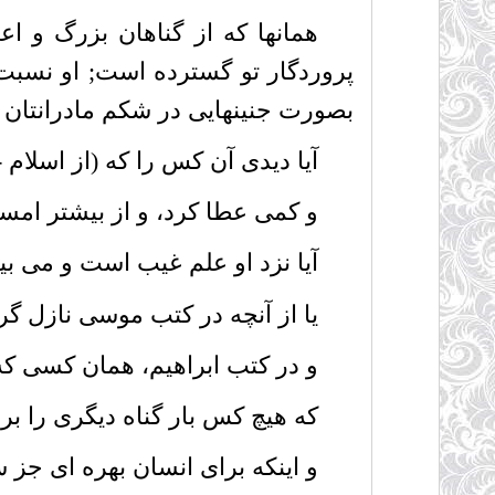
همانها که از گناهان بزرگ و ا
پروردگار تو گسترده است; او نسبت 
بصورت جنینهایى در شکم مادرانتان بود
آیا دیدى آن کس را که (از اسلام -ی
و کمى عطا کرد، و از بیشتر امساک 
آیا نزد او علم غیب است و مى بیند 
یا از آنچه در کتب موسى نازل گردی
و در کتب ابراهیم، همان کسى که و
که هیچ کس بار گناه دیگرى را بر د
و اینکه براى انسان بهره اى جز 