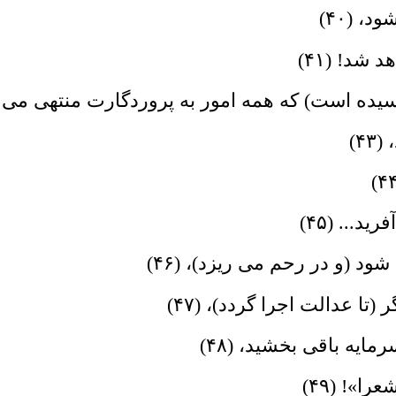
، (۴۰)
شد! (۴۱)
نرسیده است) که همه امور به پروردگارت منتهى مى گرد
۴)
د... (۴۵)
د (و در رحم مى ریزد)، (۴۶)
(تا عدالت اجرا گردد)، (۴۷)
مایه باقى بخشید، (۴۸)
ا»! (۴۹)