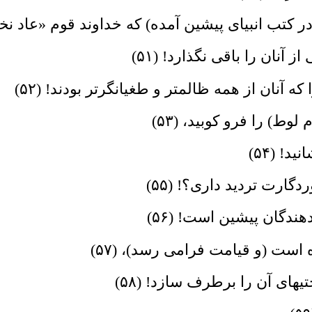
ر کتب انبیاى پیشین آمده) که خداوند قوم «عاد نخست
آنان را باقى نگذارد! (۵۱)
که آنان از همه ظالمتر و طغیانگرتر بودند! (۵۲)
وط) را فرو کوبید، (۵۳)
! (۵۴)
دگارت تردید دارى؟! (۵۵)
دهندگان پیشین است! (۵۶)
است (و قیامت فرامى رسد)، (۵۷)
هاى آن را برطرف سازد! (۵۸)