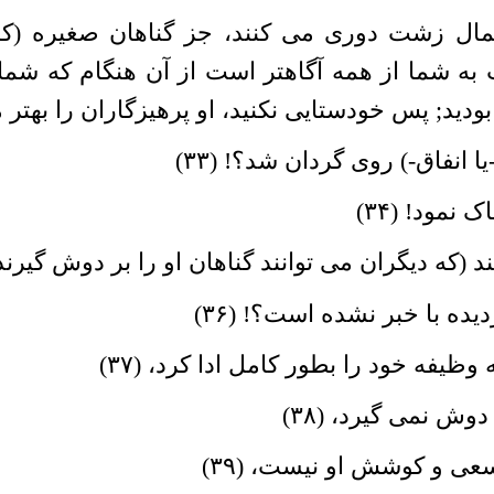
عمال زشت دورى مى کنند، جز گناهان صغیره (ک
به شما از همه آگاهتر است از آن هنگام که شما ر
ید; پس خودستایى نکنید، او پرهیزگاران را بهتر مى
ا انفاق-) روى گردان شد؟! (۳۳)
نمود! (۳۴)
(که دیگران مى توانند گناهان او را بر دوش گیرند)؟! 
ده با خبر نشده است؟! (۳۶)
ظیفه خود را بطور کامل ادا کرد، (۳۷)
وش نمى گیرد، (۳۸)
سعى و کوشش او نیست، (۳۹)