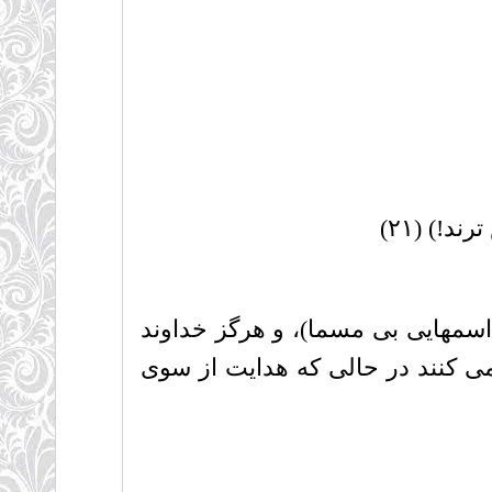
!) (۲۱)
و اسمهایى بى مسما)، و هرگز خداوند
مى کنند در حالى که هدایت از سوى