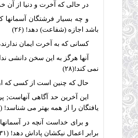
در حالى که آخرت و دنیا از آن خدا
و چه بسیار فرشتگان آسمانها 
باشد اجازه (شفاعت) دهد! (۲۶)
کسانى که به آخرت ایمان ندارند، ف
آنها هرگز به این سخن دانشى ندارن
نمى کند!(۲۸)
حال که چنین است از کسى که از یا
این آخرین حد آگاهى آنهاست; پر
یافتگان را از همه بهتر مى شناسد! (۳۰)
و براى خداست آنچه در آسمانها و
برابر اعمال نیکشان پاداش دهد! (۳۱)