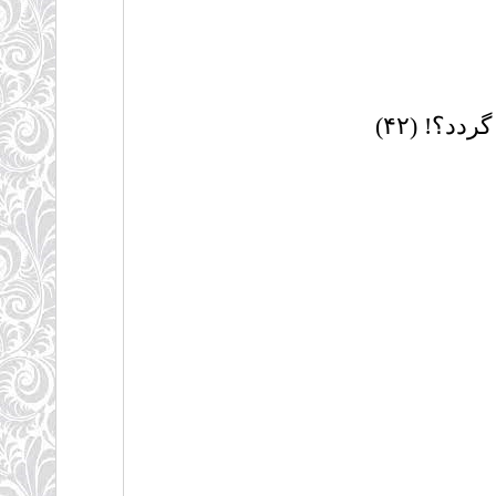
د؟! (۴۲)