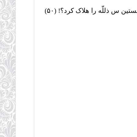
ین س ذللّه را هلاک کرد؟! (۵۰)