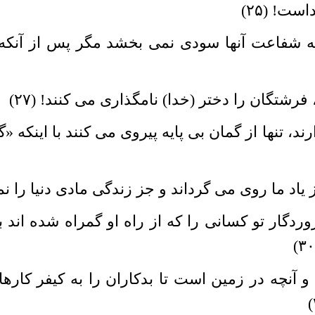
ست! (۲۵)
که شفاعت آنها سودى نمى بخشد مگر پس از آنکه
رشتگان را دختر (خدا) نامگذارى مى کنند! (۲۷)
د، تنها از گمان بى پایه پیروى مى کنند با اینکه «
د ما روى مى گرداند و جز زندگى مادى دنیا را نمى
وردگار تو کسانى را که از راه او گمراه شده اند
 آنچه در زمین است تا بدکاران را به کیفر کارها