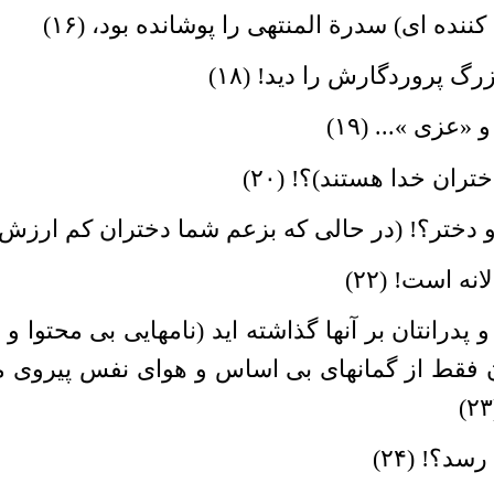
نده اى) سدرة المنتهى را پوشانده بود، (۱۶)
رگ پروردگارش را دید! (۱۸)
«عزى »... (۱۹)
ان خدا هستند)؟! (۲۰)
ختر؟! (در حالى که بزعم شما دختران کم ارزش ترند
ه است! (۲۲)
پدرانتان بر آنها گذاشته اید (نامهایى بى محتوا 
ان فقط از گمانهاى بى اساس و هواى نفس پیروى 
سد؟! (۲۴)