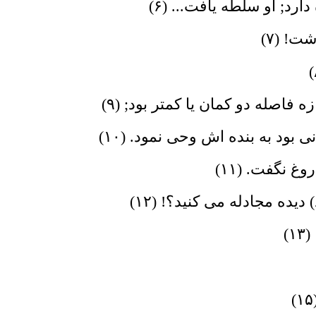
رد; او سلطه یافت... (۶)
ت! (۷)
ازه فاصله دو کمان یا کمتر بود; (۹)
 بود به بنده اش وحى نمود. (۱۰)
غ نگفت. (۱۱)
 دیده مجادله مى کنید؟! (۱۲)
)