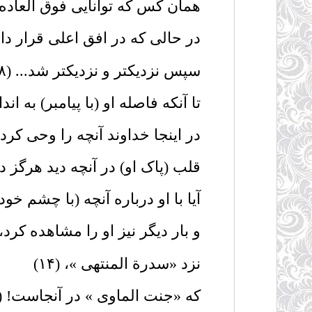
همان کس که توانایى فوق العاده دا
در حالى که در افق اعلى قرار داش
سپس نزدیکتر و نزدیکتر شد... (۸)
تا آنکه فاصله او (با پیامبر) به اند
در اینجا خداوند آنچه را وحى کردنى
قلب (پاک او) در آنچه دید هرگز درو
آیا با او درباره آنچه (با چشم خود)
و بار دیگر نیز او را مشاهده کرد، (۱۳
نزد «سدرة المنتهى »، (۱۴)
که «جنت الماوى » در آنجاست! (۱۵)