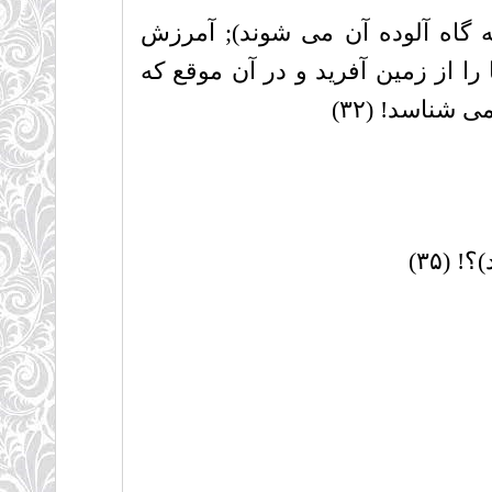
ه گاه آلوده آن مى شوند); آمرزش
ا از زمین آفرید و در آن موقع که
 شناسد! (۳۲)
(۳۵)