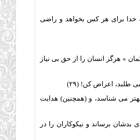
 خدا براى هر کس بخواهد و راضى
گمان » هرگز انسان را از حق بى نیاز
 طلبد، اعراض کن! (۲۹)
 بهتر مى شناسد، و (همچنین) هدایت
ى بدشان برساند و نیکوکاران را در