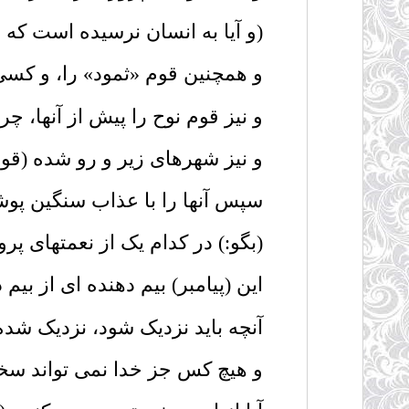
(و آیا به انسان نرسیده است که د
و همچنین قوم «ثمود» را، و کسى از 
و نیز قوم نوح را پیش از آنها، چرا 
و نیز شهرهاى زیر و رو شده (قوم ل
سپس آنها را با عذاب سنگین پوشانید
(بگو:) در کدام یک از نعمتهاى پرور
این (پیامبر) بیم دهنده اى از بیم 
آنچه باید نزدیک شود، نزدیک شده 
و هیچ کس جز خدا نمى تواند سختی