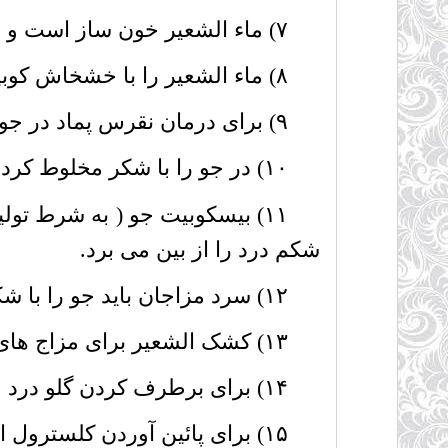
۷) ماء الشعیر خون ساز است و زود هضم می شود.
۸) ماء الشعیر را با خشخاش کوبیده ، برای سردرد مفید است .
۹) برای درمان نقرس پماد در جو را با آب بر روی قسمت های دردناک بگذارید .
۱۰) در جو را با شکر مخلوط کرده ، غذای خوبی برای اطفال است .
۱۱) بیسکوبیت جو ( به شرط تول
شکم درد را از بین می برد.
۱۲) سرد مزاجان باید جو را با شکر بخورند.
۱۳) کشک الشعیر برای مزاج های گرم و اسهال های صفراوی مفید است .
۱۴) برای برطرف کردن گلو درد و ورم گلو ، کشک الشعیر را قرقره کنید .
۱۵) برای پائین آوردن کلسترول از جو استفاده کنید .