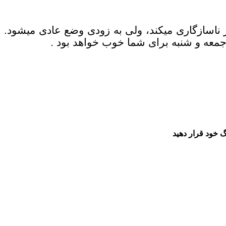
پیوند و شراكت خوبی خواهید داشت. اغلب سازگار و موافق و مهربان زندگی خواهید كرد. گاه متولد مهر ناسازگاری مي‎كند، ولی به زودی وضع عادی مي‎شود.
گ خود قرار دهید